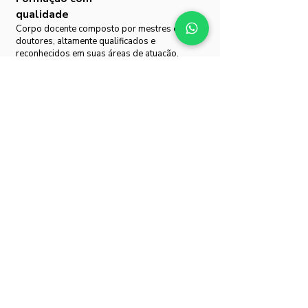
qualidade
Corpo docente composto por mestres e
doutores, altamente qualificados e
reconhecidos em suas áreas de atuação.
Level UP
Conte com um ambiente virtual exclusivo para
você acessar as aulas virtuais, material
complementar, biblioteca, cursos e outras
informações para sua vida acadêmica.
Dúvidas ou mais informações?
É muito fácil! Clique no botão ao
lado e um consultor educacional lhe
dará mais orientações.