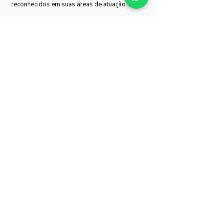
reconhecidos em suas áreas de atuação.
Level UP
Conte com um ambiente virtual exclusivo para
você acessar as aulas virtuais, material
complementar, biblioteca, cursos e outras
informações para sua vida acadêmica.
Dúvidas ou mais informações?
É muito fácil! Clique no botão ao
lado e um consultor educacional lhe
dará mais orientações.
Falar com um um Consultor/a Educacional